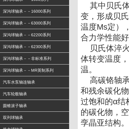
    其中贝氏体淬火指轴承钢加热完成后将工件放入盐池中等温转
深沟球轴承－－16000系列
变，形成贝氏
深沟球轴承－－63000系列
温度Ms定）
深沟球轴承－－62200系列
合力学性能好
    贝氏体淬火又叫等温淬火，金属奥氏体化后，快速冷却到贝氏
深沟球轴承－－62300系列
体转变温度，
深沟球轴承－－非标准系列
温。
深沟球轴承－－MR英制系列
    高碳铬轴承钢经下贝氏体淬火后，其组织由下贝氏体、马氏体
汽车水泵轴连轴承
和残余碳化物
汽车轮毂轴承
过饱和的α结
圆锥滚子轴承
的碳化物，空
双列球轴承
孪晶亚结构。