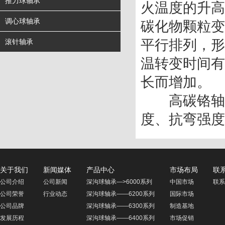
推力球轴承
火温度的升高
调心球轴承
碳化物颗粒变
平行排列，形
滚针轴承
温转变时间有
长而增加。
　　高碳铬轴
度、抗弯强度
关于我们
新闻媒体
产品中心
市场布局
联
公司介绍
公司新闻
深沟球轴承—>6000系列
中国市场
联系
公司荣誉
行业动态
深沟球轴承——6200系列
国际市场
公司品牌
深沟球轴承——6300系列
制造基地
发展历程
深沟球轴承——6400系列
市场促销